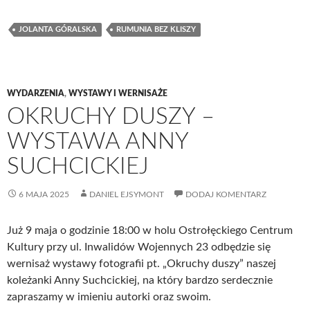
JOLANTA GÓRALSKA
RUMUNIA BEZ KLISZY
WYDARZENIA
,
WYSTAWY I WERNISAŻE
OKRUCHY DUSZY –
WYSTAWA ANNY
SUCHCICKIEJ
6 MAJA 2025
DANIEL EJSYMONT
DODAJ KOMENTARZ
Już 9 maja o godzinie 18:00 w holu Ostrołęckiego Centrum
Kultury przy ul. Inwalidów Wojennych 23 odbędzie się
wernisaż wystawy fotografii pt. „Okruchy duszy” naszej
koleżanki Anny Suchcickiej, na który bardzo serdecznie
zapraszamy w imieniu autorki oraz swoim.