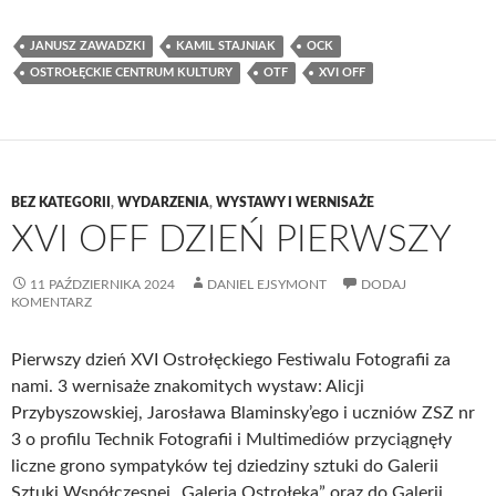
JANUSZ ZAWADZKI
KAMIL STAJNIAK
OCK
OSTROŁĘCKIE CENTRUM KULTURY
OTF
XVI OFF
BEZ KATEGORII
,
WYDARZENIA
,
WYSTAWY I WERNISAŻE
XVI OFF DZIEŃ PIERWSZY
11 PAŹDZIERNIKA 2024
DANIEL EJSYMONT
DODAJ
KOMENTARZ
Pierwszy dzień XVI Ostrołęckiego Festiwalu Fotografii za
nami. 3 wernisaże znakomitych wystaw: Alicji
Przybyszowskiej, Jarosława Blaminsky’ego i uczniów ZSZ nr
3 o profilu Technik Fotografii i Multimediów przyciągnęły
liczne grono sympatyków tej dziedziny sztuki do Galerii
Sztuki Współczesnej „Galeria Ostrołęka” oraz do Galerii