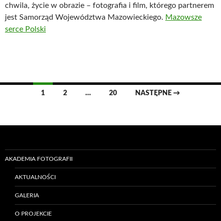
chwila, życie w obrazie – fotografia i film, którego partnerem
jest Samorząd Województwa Mazowieckiego.
Mazowsze
serce Polski
Nawigacja
1
2
…
20
NASTĘPNE →
wpisów
AKADEMIA FOTOGRAFII
AKTUALNOŚCI
GALERIA
O PROJEKCIE