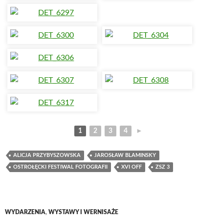
1
2
3
4
►
ALICJA PRZYBYSZOWSKA
JAROSŁAW BLAMINSKY
OSTROŁĘCKI FESTIWAL FOTOGRAFII
XVI OFF
ZSZ 3
WYDARZENIA
,
WYSTAWY I WERNISAŻE