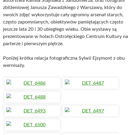
autorstwa Kamila Stajniaka z Sandomierza, oraz fotografii
zbliżeniowej Janusza Zawadzkiego z Warszawy, który do
swoich zdjęć wykorzystuje cały ogromny arsenał starych,
często zapomnianych, obiektywów pamiętających często
jeszcze lata 20 i 30 ubiegłego wieku. Obie wystawy są
prezentowane w holach Ostrołęckiego Centrum Kultury na
parterze i pierwszym piętrze.
Poniżej krótka relacja fotograficzna Sylwii Ejsymont z obu
wernisaży.