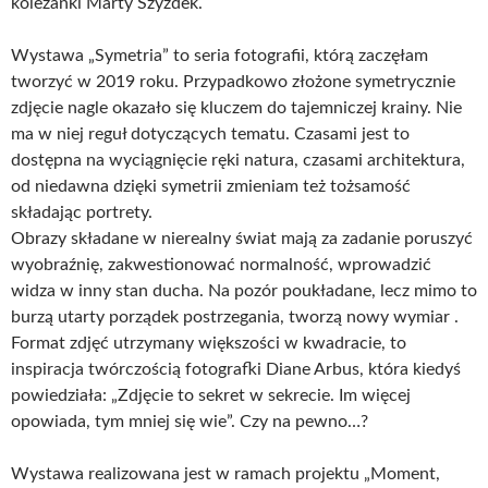
koleżanki Marty Szyzdek.
Wystawa „Symetria” to seria fotografii, którą zaczęłam
tworzyć w 2019 roku. Przypadkowo złożone symetrycznie
zdjęcie nagle okazało się kluczem do tajemniczej krainy. Nie
ma w niej reguł dotyczących tematu. Czasami jest to
dostępna na wyciągnięcie ręki natura, czasami architektura,
od niedawna dzięki symetrii zmieniam też tożsamość
składając portrety.
Obrazy składane w nierealny świat mają za zadanie poruszyć
wyobraźnię, zakwestionować normalność, wprowadzić
widza w inny stan ducha. Na pozór poukładane, lecz mimo to
burzą utarty porządek postrzegania, tworzą nowy wymiar .
Format zdjęć utrzymany większości w kwadracie, to
inspiracja twórczością fotografki Diane Arbus, która kiedyś
powiedziała: „Zdjęcie to sekret w sekrecie. Im więcej
opowiada, tym mniej się wie”. Czy na pewno…?
Wystawa realizowana jest w ramach projektu „Moment,