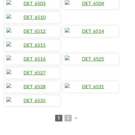
1
2
►