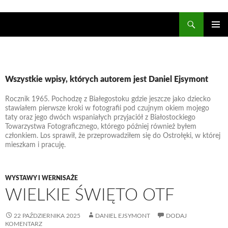
Szukaj
Ostrołęckie Towarzystwo Fotograficzne
PRZESKOCZ
DO
Me
TREŚCI
głó
Wszystkie wpisy, których autorem jest Daniel Ejsymont
Rocznik 1965. Pochodzę z Białegostoku gdzie jeszcze jako dziecko
stawiałem pierwsze kroki w fotografii pod czujnym okiem mojego
taty oraz jego dwóch wspaniałych przyjaciół z Białostockiego
Towarzystwa Fotograficznego, którego później również byłem
członkiem. Los sprawił, że przeprowadziłem się do Ostrołęki, w której
mieszkam i pracuję.
WYSTAWY I WERNISAŻE
WIELKIE ŚWIĘTO OTF
22 PAŹDZIERNIKA 2025
DANIEL EJSYMONT
DODAJ
KOMENTARZ