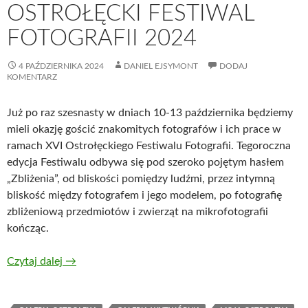
OSTROŁĘCKI FESTIWAL
FOTOGRAFII 2024
4 PAŹDZIERNIKA 2024
DANIEL EJSYMONT
DODAJ
KOMENTARZ
Już po raz szesnasty w dniach 10-13 października będziemy
mieli okazję gościć znakomitych fotografów i ich prace w
ramach XVI Ostrołęckiego Festiwalu Fotografii. Tegoroczna
edycja Festiwalu odbywa się pod szeroko pojętym hasłem
„Zbliżenia”, od bliskości pomiędzy ludźmi, przez intymną
bliskość między fotografem i jego modelem, po fotografię
zbliżeniową przedmiotów i zwierząt na mikrofotografii
kończąc.
Czytaj dalej
→