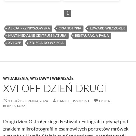
1
ALICJA PRZYBYSZOWSKA
CYJANOTYPIA
EDWARD WIECZOREK
MULTIMEDIALNE CENTRUM NATURA
RESTAURACJA PASJA
XVI OFF
ZDJĘCIA DO WZIĘCIA
WYDARZENIA
,
WYSTAWY I WERNISAŻE
XVI OFF DZIEŃ DRUGI
11 PAŹDZIERNIKA 2024
DANIEL EJSYMONT
DODAJ
KOMENTARZ
Drugi dzień Ostrołęckiego Festiwalu Fotografii upłynął pod
znakiem mikrofotografii niesamowitych portretów mrówek