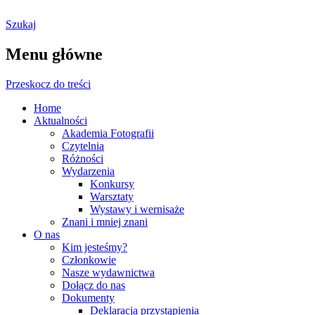
Szukaj
Ostrołęckie Towarzystwo
Menu główne
Fotograficzne
Przeskocz do treści
Home
Aktualności
Akademia Fotografii
Czytelnia
Różności
Wydarzenia
Konkursy
Warsztaty
Wystawy i wernisaże
Znani i mniej znani
O nas
Kim jesteśmy?
Członkowie
Nasze wydawnictwa
Dołącz do nas
Dokumenty
Deklaracja przystąpienia