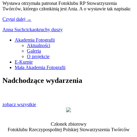
Wystawa otrzymała patronat Fotoklubu RP Stowarzyszenia
Twórców, którego członkinią jest Ania. A o wystawie tak napisała:
Czytaj dalej
→
Anna Suchcicka
okruchy duszy
Akademia Fotografii
Aktualności
Oficjalna strona internetowa
Galeria
Ostrołęckiego Towarzystwa
O projekcie
E-Kurpie
Fotograficznego
Mała Akademia Fotografii
Nadchodzące wydarzenia
zobacz wszystkie
Członek zbiorowy
Fotoklubu Rzeczypospolitej Polskiej Stowarzyszenia Twórców