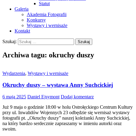
Statut
Galeria
Akademia Fotografii
Konkursy
Wystawy i wernisaże
Kontakt
Szukaj:
Archiwa tagu: okruchy duszy
Wydarzenia
,
Wystawy i wernisaże
Okruchy duszy – wystawa Anny Suchcickiej
6 maja 2025
Daniel Ejsymont
Dodaj komentarz
Już 9 maja o godzinie 18:00 w holu Ostrołęckiego Centrum Kultury
przy ul. Inwalidów Wojennych 23 odbędzie się wernisaż wystawy
fotografii pt. „Okruchy duszy” naszej koleżanki Anny Suchcickiej,
na który bardzo serdecznie zapraszamy w imieniu autorki oraz
swoim.