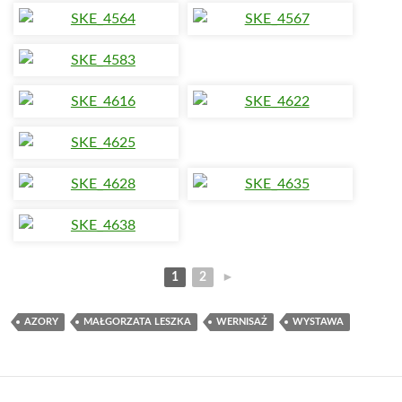
1
2
►
AZORY
MAŁGORZATA LESZKA
WERNISAŻ
WYSTAWA