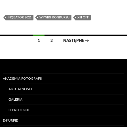
INQBATOR 2021
WYNIKI KONKURSU
XIII OFF
Nawigacja
1
2
NASTĘPNE →
wpisów
AKADEMIA FOTOGRAFII
AKTUALNOŚCI
GALERIA
O PROJEKCIE
E-KURPIE