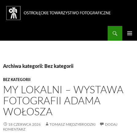
Szukaj
Ostrołęckie Towarzystwo Fotograficzne
PRZESKOCZ
DO
Me
TREŚCI
głó
Archiwa kategorii: Bez kategorii
BEZ KATEGORII
MY LOKALNI – WYSTAWA
FOTOGRAFII ADAMA
WOŁOSZA
18 CZERWCA 2026
TOMASZ MIĘDZYBRODZKI
DODAJ
KOMENTARZ