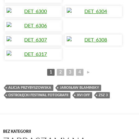
1
2
3
4
►
ALICJA PRZYBYSZOWSKA
JAROSŁAW BLAMINSKY
OSTROŁĘCKI FESTIWAL FOTOGRAFII
XVI OFF
ZSZ 3
BEZ KATEGORII