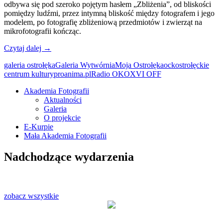
odbywa się pod szeroko pojętym hasłem „Zbliżenia”, od bliskości
pomiędzy ludźmi, przez intymną bliskość między fotografem i jego
modelem, po fotografię zbliżeniową przedmiotów i zwierząt na
mikrofotografii kończąc.
Czytaj dalej
→
galeria ostrołęka
Galeria Wytwórnia
Moja Ostrołęka
ock
ostrołęckie
centrum kultury
proanima.pl
Radio OKO
XVI OFF
Akademia Fotografii
Aktualności
Oficjalna strona internetowa
Galeria
Ostrołęckiego Towarzystwa
O projekcie
E-Kurpie
Fotograficznego
Mała Akademia Fotografii
Nadchodzące wydarzenia
zobacz wszystkie