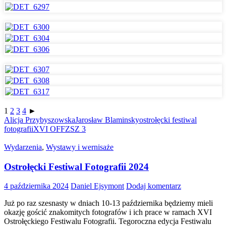
1
2
3
4
►
Alicja Przybyszowska
Jarosław Blaminsky
ostrołęcki festiwal
fotografii
XVI OFF
ZSZ 3
Wydarzenia
,
Wystawy i wernisaże
Ostrołęcki Festiwal Fotografii 2024
4 października 2024
Daniel Ejsymont
Dodaj komentarz
Już po raz szesnasty w dniach 10-13 października będziemy mieli
okazję gościć znakomitych fotografów i ich prace w ramach XVI
Ostrołęckiego Festiwalu Fotografii. Tegoroczna edycja Festiwalu