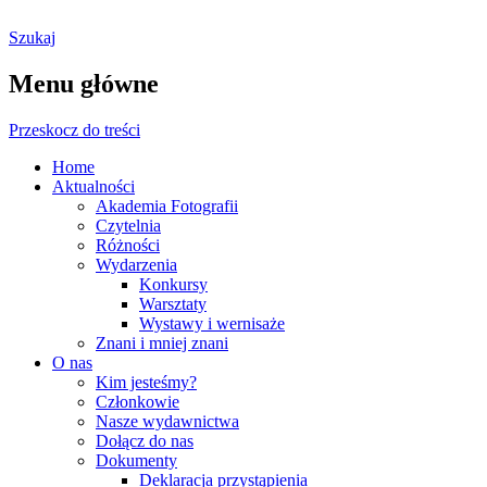
Szukaj
Ostrołęckie Towarzystwo
Menu główne
Fotograficzne
Przeskocz do treści
Home
Aktualności
Akademia Fotografii
Czytelnia
Różności
Wydarzenia
Konkursy
Warsztaty
Wystawy i wernisaże
Znani i mniej znani
O nas
Kim jesteśmy?
Członkowie
Nasze wydawnictwa
Dołącz do nas
Dokumenty
Deklaracja przystąpienia