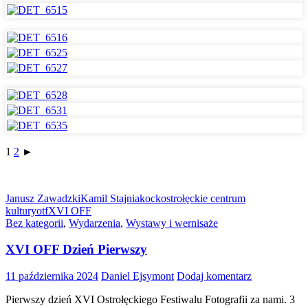
1
2
►
Janusz Zawadzki
Kamil Stajniak
ock
ostrołęckie centrum
kultury
otf
XVI OFF
Bez kategorii
,
Wydarzenia
,
Wystawy i wernisaże
XVI OFF Dzień Pierwszy
11 października 2024
Daniel Ejsymont
Dodaj komentarz
Pierwszy dzień XVI Ostrołęckiego Festiwalu Fotografii za nami. 3