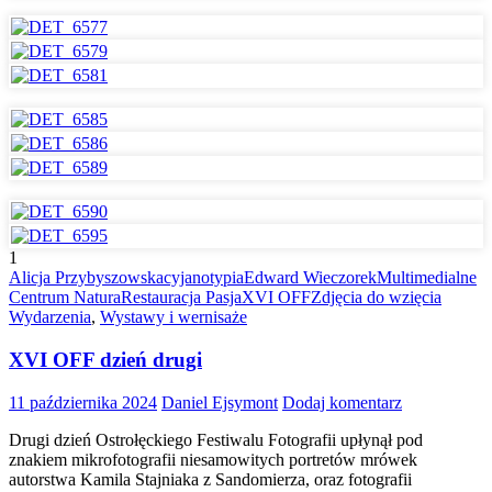
1
Alicja Przybyszowska
cyjanotypia
Edward Wieczorek
Multimedialne
Centrum Natura
Restauracja Pasja
XVI OFF
Zdjęcia do wzięcia
Wydarzenia
,
Wystawy i wernisaże
XVI OFF dzień drugi
11 października 2024
Daniel Ejsymont
Dodaj komentarz
Drugi dzień Ostrołęckiego Festiwalu Fotografii upłynął pod
znakiem mikrofotografii niesamowitych portretów mrówek
autorstwa Kamila Stajniaka z Sandomierza, oraz fotografii