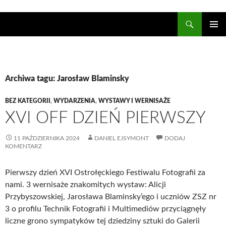
Szukaj
Ostrołęckie Towarzystwo Fotograficzne
PRZESKOCZ
DO
Me
TREŚCI
głó
Archiwa tagu: Jarosław Blaminsky
BEZ KATEGORII
,
WYDARZENIA
,
WYSTAWY I WERNISAŻE
XVI OFF DZIEŃ PIERWSZY
11 PAŹDZIERNIKA 2024
DANIEL EJSYMONT
DODAJ
KOMENTARZ
Pierwszy dzień XVI Ostrołęckiego Festiwalu Fotografii za
nami. 3 wernisaże znakomitych wystaw: Alicji
Przybyszowskiej, Jarosława Blaminsky’ego i uczniów ZSZ nr
3 o profilu Technik Fotografii i Multimediów przyciągnęły
liczne grono sympatyków tej dziedziny sztuki do Galerii