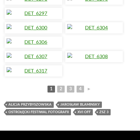
1
2
3
4
►
ALICJA PRZYBYSZOWSKA
JAROSŁAW BLAMINSKY
OSTROŁĘCKI FESTIWAL FOTOGRAFII
XVI OFF
ZSZ 3