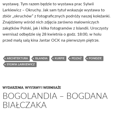
wystawę. Tym razem będzie to wystawa prac Sylwii
Larkiewicz – Okruchy. Jak sam tytuł wskazuje wystawa to
zbiór „okruchów” z fotograficznych podróży naszej koleżanki.
Znajdziemy wśród nich zdjęcia zarówno malowniczych
zakątków Polski, jak i kilka fotogramów z Islandii. Uroczysty
wernisaż odbędzie się 28 kwietnia o godz. 18:00, w holu
przed małą salą kina Jantar OCK na pierwszym piętrze.
ARCHITEKTURA
ISLANDIA
KURPIE
PEJZAŻ
PONIDZIE
SYLWIA LARKIEWICZ
WYDARZENIA
,
WYSTAWY I WERNISAŻE
BOGOLANDIA – BOGDANA
BIAŁCZAKA