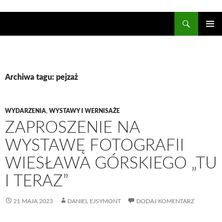
Szukaj
Ostrołęckie Towarzystwo Fotograficzne
PRZESKOCZ
DO
Me
TREŚCI
głó
Archiwa tagu: pejzaż
WYDARZENIA
,
WYSTAWY I WERNISAŻE
ZAPROSZENIE NA
WYSTAWĘ FOTOGRAFII
WIESŁAWA GÓRSKIEGO „TU
I TERAZ”
21 MAJA 2023
DANIEL EJSYMONT
DODAJ KOMENTARZ