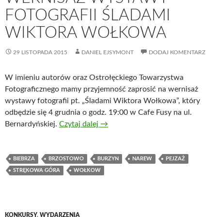
FOTOGRAFII ŚLADAMI
WIKTORA WOŁKOWA
29 LISTOPADA 2015
DANIEL EJSYMONT
DODAJ KOMENTARZ
W imieniu autorów oraz Ostrołęckiego Towarzystwa
Fotograficznego mamy przyjemność zaprosić na wernisaż
wystawy fotografii pt. „Śladami Wiktora Wołkowa”, który
odbędzie się 4 grudnia o godz. 19:00 w Cafe Fusy na ul.
Bernardyńskiej.
Czytaj dalej
→
BIEBRZA
BRZOSTOWO
BURZYN
NAREW
PEJZAŻ
STRĘKOWA GÓRA
WOŁKOW
KONKURSY
,
WYDARZENIA