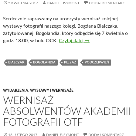
5 KWIETNIA 2017
DANIEL EJSYMONT
DODAJ KOMENTARZ
Serdecznie zapraszamy na uroczysty wernisaż kolejnej
wystawy fotografii naszego kolegi, Bogdana Białczaka,
zatytułowanej: Bogolandia, który odbędzie się 7 kwietnia o
godz. 18:00, w holu OCK.
Czytaj dalej
→
BIAŁCZAK
BOGOLANDIA
PEJZAŻ
PODCZERWIEŃ
WYDARZENIA
,
WYSTAWY I WERNISAŻE
WERNISAŻ
ABSOLWENTÓW AKADEMII
FOTOGRAFII OTF
18 LUTEGO 2017
DANIEL EJSYMONT
DODAJ KOMENTARZ