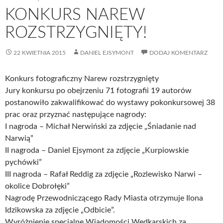
KONKURS NAREW
ROZSTRZYGNIĘTY!
22 KWIETNIA 2015
DANIEL EJSYMONT
DODAJ KOMENTARZ
Konkurs fotograficzny Narew rozstrzygnięty
Jury konkursu po obejrzeniu 71 fotografii 19 autorów
postanowiło zakwalifikować do wystawy pokonkursowej 38
prac oraz przyznać następujące nagrody:
I nagroda – Michał Nerwiński za zdjęcie „Śniadanie nad
Narwią”
II nagroda – Daniel Ejsymont za zdjęcie „Kurpiowskie
pychówki”
III nagroda – Rafał Reddig za zdjęcie „Rozlewisko Narwi –
okolice Dobrołęki”
Nagrodę Przewodniczącego Rady Miasta otrzymuje Ilona
Idzikowska za zdjęcie „Odbicie”.
Wyróżnienie specjalne Wiadomości Wędkarskich za