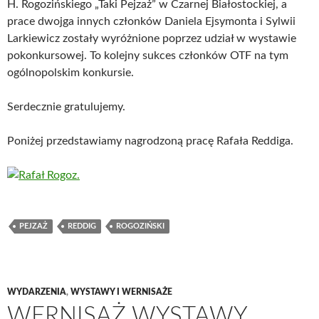
H. Rogozińskiego „Taki Pejzaż” w Czarnej Białostockiej, a
prace dwojga innych członków Daniela Ejsymonta i Sylwii
Larkiewicz zostały wyróżnione poprzez udział w wystawie
pokonkursowej. To kolejny sukces członków OTF na tym
ogólnopolskim konkursie.
Serdecznie gratulujemy.
Poniżej przedstawiamy nagrodzoną pracę Rafała Reddiga.
PEJZAŻ
REDDIG
ROGOZIŃSKI
WYDARZENIA
,
WYSTAWY I WERNISAŻE
WERNISAŻ WYSTAWY