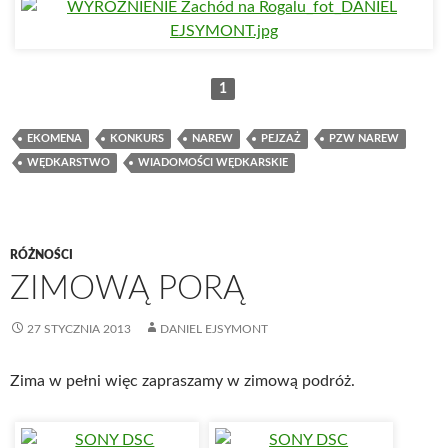
1
EKOMENA
KONKURS
NAREW
PEJZAŻ
PZW NAREW
WĘDKARSTWO
WIADOMOŚCI WĘDKARSKIE
RÓŻNOŚCI
ZIMOWĄ PORĄ
27 STYCZNIA 2013
DANIEL EJSYMONT
Zima w pełni więc zapraszamy w zimową podróż.