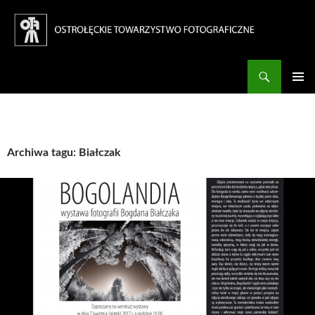
Szukaj
Ostrołęckie Towarzystwo Fotograficzne
PRZESKOCZ
DO
Me
TREŚCI
głó
Archiwa tagu: Białczak