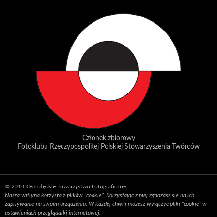
Członek zbiorowy
Fotoklubu Rzeczypospolitej Polskiej Stowarzyszenia Twórców
© 2014 Ostrołęckie Towarzystwo Fotograficzne
Nasza witryna korzysta z plików “cookie”. Korzystając z niej zgadzasz się na ich
zapisywanie na swoim urządzeniu. W każdej chwili możesz wyłączyć pliki “cookie” w
ustawieniach przeglądarki internetowej.