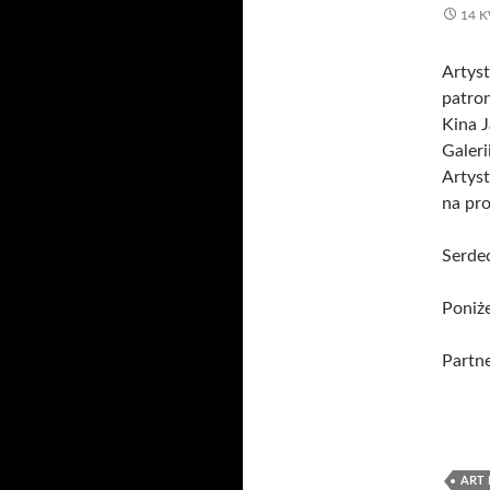
14 K
Artyst
patro
Kina J
Galeri
Artys
na pro
Serde
Poniże
Partn
ART 