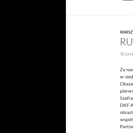
WARSZ
RU
23 
Za na
w sied
Okazał
pierws
Szafra
DKF Ar
obrazi
współ
Partn