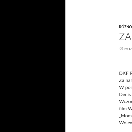
RÓŻNO
ZA
25 M
DKF R
Za na
W pon
Denis
Wczora
film 
„Momen
Wojew