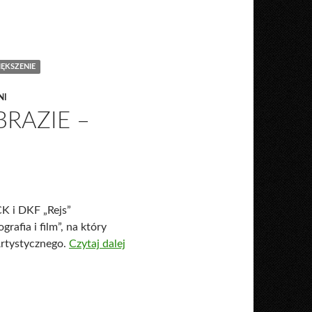
ĘKSZENIE
NI
BRAZIE –
K i DKF „Rejs”
rafia i film”, na który
Artystycznego.
Czytaj dalej