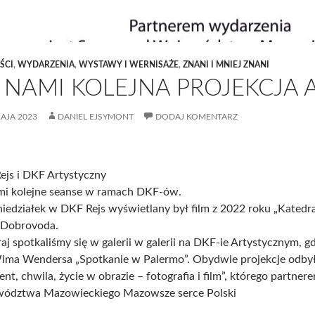
ŚCI
,
WYDARZENIA
,
WYSTAWY I WERNISAŻE
,
ZNANI I MNIEJ ZNANI
 NAMI KOLEJNA PROJEKCJA 
AJA 2023
DANIEL EJSYMONT
DODAJ KOMENTARZ
ejs i DKF Artystyczny
mi kolejne seanse w ramach DKF-ów.
iedziałek w DKF Rejs wyświetlany był film z 2022 roku „Katedr
 Dobrovoda.
j spotkaliśmy się w galerii w galerii na DKF-ie Artystycznym, g
Wima Wendersa „Spotkanie w Palermo”. Obydwie projekcje odbył
t, chwila, życie w obrazie – fotografia i film”, którego partner
ództwa Mazowieckiego Mazowsze serce Polski