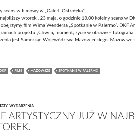
y seans w filmowy w „Galerii Ostrołęka”
najbliższy wtorek , 23 maja, o godzinie 18.00 koleiny seans w 
 obejrzymy film Wima Wendersa „Spotkanie w Palermo”. DKF Ar
 ramach projektu „Chwila, moment, życie w obrazie – fotografia i
zenia jest Samorząd Województwa Mazowieckiego. Mazowsze se
DKF
FILM
MAZOWSZE
SPOTKANIE W PALERMO
TATY
,
WYDARZENIA
F ARTYSTYCZNY JUŻ W NAJB
OREK.