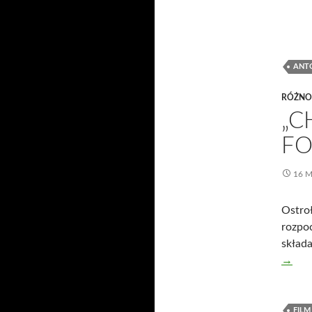
ANT
RÓŻNO
„C
FO
16 
Ostroł
rozpoc
składa
→
FILM