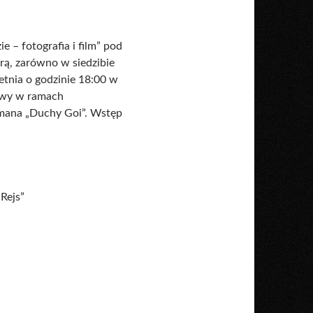
– fotografia i film” pod
ą, zarówno w siedzibie
ietnia o godzinie 18:00 w
mowy w ramach
rmana „Duchy Goi”. Wstęp
Rejs”