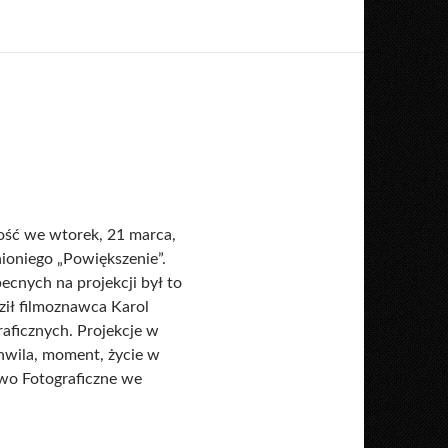
ość we wtorek, 21 marca,
nioniego „Powiększenie”.
ecnych na projekcji był to
ził filmoznawca Karol
raficznych. Projekcje w
hwila, moment, życie w
two Fotograficzne we