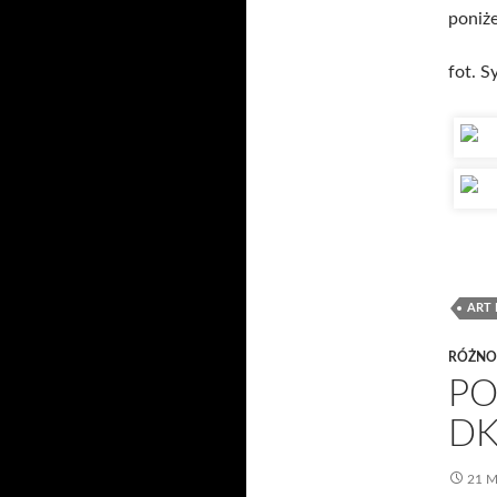
poniże
fot. S
ART 
RÓŻNO
PO
DK
21 M