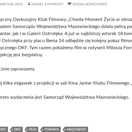
WIETNIA 2023
DANIEL EJSYMONT
DODAJ KOMENTARZ
yczny Dyskusyjny Klub Filmowy „Chwila Moment Życie w obrazie 
natem Samorządu Województwa Mazowieckiego działa pełną par
antar, jak i w Galerii Ostrołęka. A już w najbliższy wtorek 18 kw
i Ostrołęka przy placu Bema 14 odbędzie się kolejny pokaz fil
tycznego DKF. Tym razem pokażemy film w reżyserii Milosza Fo
jekcję jest bezpłatny.
cznie zapraszamy.
j kilka migawek z projekcji w sali Kina Jantar Klubu Filmowego „
erem wydarzenia jest Samorząd Województwa Mazowieckiego.
DKF
DKF
FILM
FORMAN
MAZOWSZE