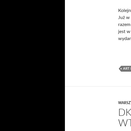
Kolejn
Już w 
razem
jest w
wydar
ART 
WARSZ
DK
WT