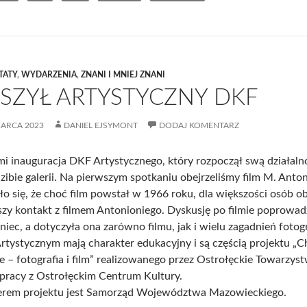
TATY
,
WYDARZENIA
,
ZNANI I MNIEJ ZNANI
SZYŁ ARTYSTYCZNY DKF
MARCA 2023
DANIEL EJSYMONT
DODAJ KOMENTARZ
mi inauguracja DKF Artystycznego, który rozpoczął swą działaln
zibie galerii. Na pierwszym spotkaniu obejrzeliśmy film M. Anto
o się, że choć film powstał w 1966 roku, dla większości osób ob
zy kontakt z filmem Antonioniego. Dyskusję po filmie poprowad
niec, a dotyczyła ona zarówno filmu, jak i wielu zagadnień fotog
tystycznym mają charakter edukacyjny i są częścią projektu „C
e – fotografia i film” realizowanego przez Ostrołęckie Towarzys
pracy z Ostrołęckim Centrum Kultury.
erem projektu jest Samorząd Województwa Mazowieckiego.