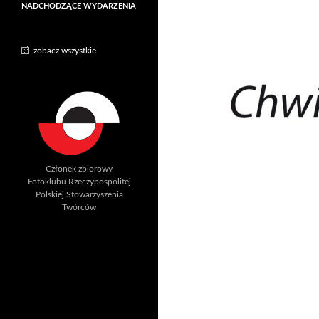
NADCHODZĄCE WYDARZENIA
zobacz wszystkie
Członek zbiorowy
Fotoklubu Rzeczypospolitej
Polskiej Stowarzyszenia
Twórców