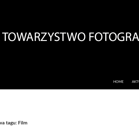
PRZESKOCZ DO 
HOME
AKT
a tagu: Film