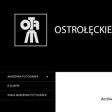
Szukaj
Ostrołęckie Towarzystwo Fotograficzne
Oficjalna strona internetowa
AKADEMIA FOTOGRAFII
Ostrołęckiego Towarzystwa
Fotograficznego
E-KURPIE
MAŁA AKADEMIA FOTOGRAFII
Archiw