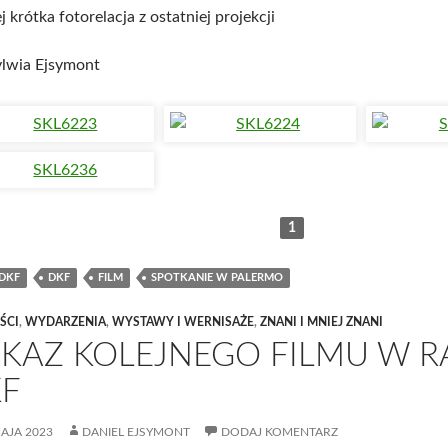
j krótka fotorelacja z ostatniej projekcji
ylwia Ejsymont
1
DKF
DKF
FILM
SPOTKANIE W PALERMO
ŚCI
,
WYDARZENIA
,
WYSTAWY I WERNISAŻE
,
ZNANI I MNIEJ ZNANI
KAZ KOLEJNEGO FILMU W 
F
AJA 2023
DANIEL EJSYMONT
DODAJ KOMENTARZ