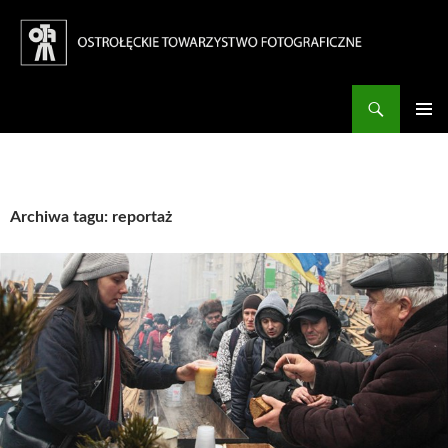
Szukaj
Ostrołęckie Towarzystwo Fotograficzne
PRZESKOCZ
DO
Me
TREŚCI
głó
Archiwa tagu: reportaż