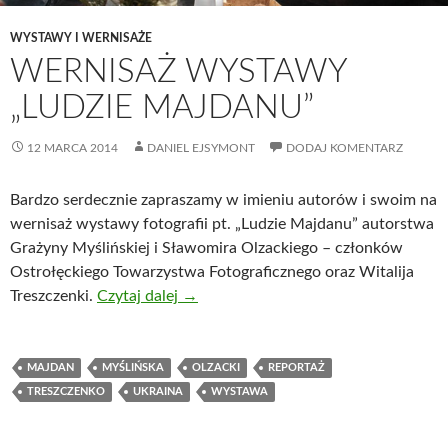
WYSTAWY I WERNISAŻE
WERNISAŻ WYSTAWY
„LUDZIE MAJDANU”
12 MARCA 2014
DANIEL EJSYMONT
DODAJ KOMENTARZ
Bardzo serdecznie zapraszamy w imieniu autorów i swoim na
wernisaż wystawy fotografii pt. „Ludzie Majdanu” autorstwa
Grażyny Myślińskiej i Sławomira Olzackiego – członków
Ostrołęckiego Towarzystwa Fotograficznego oraz Witalija
Treszczenki.
Czytaj dalej
→
MAJDAN
MYŚLIŃSKA
OLZACKI
REPORTAŻ
TRESZCZENKO
UKRAINA
WYSTAWA