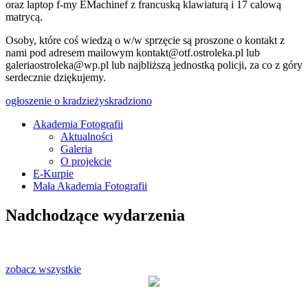
oraz laptop f-my EMachinef z francuską klawiaturą i 17 calową
matrycą.
Osoby, które coś wiedzą o w/w sprzęcie są proszone o kontakt z
nami pod adresem mailowym kontakt@otf.ostroleka.pl lub
galeriaostroleka@wp.pl lub najbliższą jednostką policji, za co z góry
serdecznie dziękujemy.
ogłoszenie o kradzieży
skradziono
Akademia Fotografii
Aktualności
Oficjalna strona internetowa
Galeria
Ostrołęckiego Towarzystwa
O projekcie
E-Kurpie
Fotograficznego
Mała Akademia Fotografii
Nadchodzące wydarzenia
zobacz wszystkie