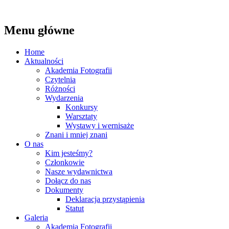
Szukaj
Menu główne
Ostrołęckie Towarzystwo
Przeskocz
Home
Fotograficzne
do
Aktualności
treści
Akademia Fotografii
Czytelnia
Różności
Wydarzenia
Konkursy
Warsztaty
Wystawy i wernisaże
Znani i mniej znani
O nas
Kim jesteśmy?
Członkowie
Nasze wydawnictwa
Dołącz do nas
Dokumenty
Deklaracja przystąpienia
Statut
Galeria
Akademia Fotografii