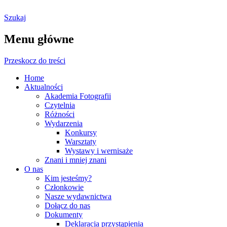
Szukaj
Ostrołęckie Towarzystwo
Menu główne
Fotograficzne
Przeskocz do treści
Home
Aktualności
Akademia Fotografii
Czytelnia
Różności
Wydarzenia
Konkursy
Warsztaty
Wystawy i wernisaże
Znani i mniej znani
O nas
Kim jesteśmy?
Członkowie
Nasze wydawnictwa
Dołącz do nas
Dokumenty
Deklaracja przystąpienia