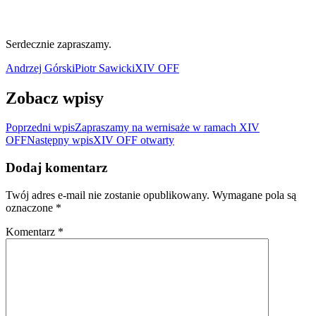
Serdecznie zapraszamy.
Andrzej Górski
Piotr Sawicki
XIV OFF
Zobacz wpisy
Poprzedni wpis
Zapraszamy na wernisaże w ramach XIV
OFF
Następny wpis
XIV OFF otwarty
Dodaj komentarz
Twój adres e-mail nie zostanie opublikowany.
Wymagane pola są
oznaczone
*
Komentarz
*