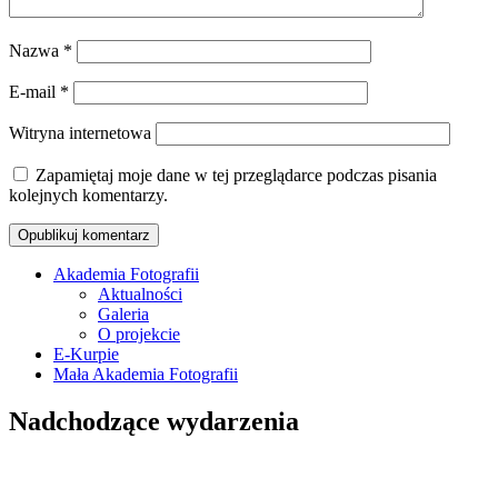
Nazwa
*
E-mail
*
Witryna internetowa
Zapamiętaj moje dane w tej przeglądarce podczas pisania
kolejnych komentarzy.
Akademia Fotografii
Aktualności
Oficjalna strona internetowa
Galeria
Ostrołęckiego Towarzystwa
O projekcie
E-Kurpie
Fotograficznego
Mała Akademia Fotografii
Nadchodzące wydarzenia