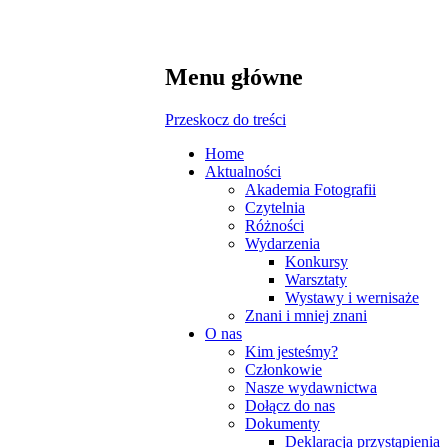
Menu główne
Przeskocz do treści
Home
Aktualności
Akademia Fotografii
Czytelnia
Różności
Wydarzenia
Konkursy
Warsztaty
Wystawy i wernisaże
Znani i mniej znani
O nas
Kim jesteśmy?
Członkowie
Nasze wydawnictwa
Dołącz do nas
Dokumenty
Deklaracja przystąpienia