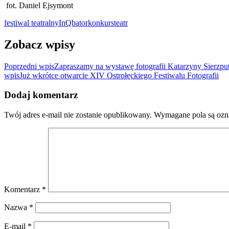
fot. Daniel Ejsymont
festiwal teatralny
InQbator
konkurs
teatr
Zobacz wpisy
Poprzedni wpis
Zapraszamy na wystawę fotografii Katarzyny Sierzpu
wpis
Już wkrótce otwarcie XIV Ostrołęckiego Festiwalu Fotografii
Dodaj komentarz
Twój adres e-mail nie zostanie opublikowany.
Wymagane pola są oz
Komentarz
*
Nazwa
*
E-mail
*