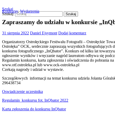
Szukaj
Konkursy
,
Wydarzenia
Szukaj:
Ostrołęckie Towarzystwo Fotogr
Zapraszamy do udziału w konkursie „InQ
31 sierpnia 2022
Daniel Ejsymont
Dodaj komentarz
Organizatorzy Ostrołęckiego Festiwalu Fotografii – Ostrołęckie Towa
Ostrołęka” OCK, serdecznie zapraszają wszystkich fotografujących do
konkursu fotograficznego „InQbator”. Konkurs od kilku lat towarzyszy
ogłoszenie wyników i wręczanie nagród laureatom odbywa się podcz
Regulamin konkursu, karta zgłoszenia i oświadczenia do pobrania na 
www.otf.ostroleka.pl lub www.ock-ostroleka.pl
Czekają nagrody i udział w wystawie.
Szczegółowych informacji na temat konkursu udziela Jolanta Góralska
296438734
Oswiadczenie uczestnika
Regulamin_konkursu fot. InQbator 2022
Karta zgłoszenia do konkursu InQbator