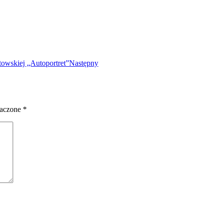
towskiej „Autoportret”
Następny
naczone
*