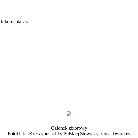
ch komentarzy.
go Towarzystwa Fotograficznego
Członek zbiorowy
Fotoklubu Rzeczypospolitej Polskiej Stowarzyszenia Twórców