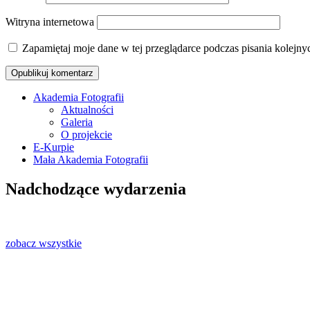
Witryna internetowa
Zapamiętaj moje dane w tej przeglądarce podczas pisania kolejny
Akademia Fotografii
Aktualności
Oficjalna strona internetowa Ostrołęckie
Galeria
O projekcie
E-Kurpie
Mała Akademia Fotografii
Nadchodzące wydarzenia
zobacz wszystkie