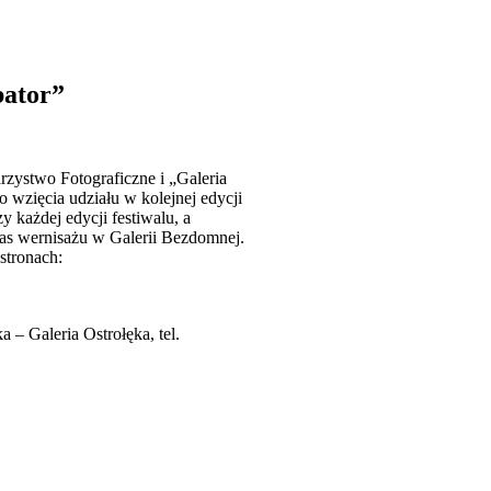
aficzne
bator”
rzystwo Fotograficzne i „Galeria
 wzięcia udziału w kolejnej edycji
 każdej edycji festiwalu, a
as wernisażu w Galerii Bezdomnej.
stronach:
 – Galeria Ostrołęka, tel.