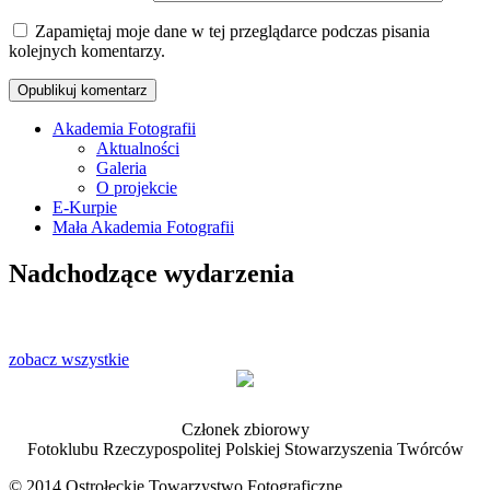
Zapamiętaj moje dane w tej przeglądarce podczas pisania
kolejnych komentarzy.
Akademia Fotografii
Aktualności
Oficjalna strona internetowa
Galeria
Ostrołęckiego Towarzystwa
O projekcie
E-Kurpie
Fotograficznego
Mała Akademia Fotografii
Nadchodzące wydarzenia
zobacz wszystkie
Członek zbiorowy
Fotoklubu Rzeczypospolitej Polskiej Stowarzyszenia Twórców
© 2014 Ostrołęckie Towarzystwo Fotograficzne