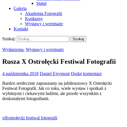
Statut
Galeria
Akademia Fotografii
Konkursy
Wystawy i wernisaże
Kontakt
Szukaj:
Wydarzenia
,
Wystawy i wernisaże
Rusza X Ostrołęcki Festiwal Fotografii
4 października 2018
Daniel Ejsymont
Dodaj komentarz
Bardzo serdecznie zapraszamy na jubileuszowy X Ostrołęcki
Festiwal Fotografii. Jak co roku, wiele wystaw i spotkań z
wybitnymi i ciekawymi ludźmi, ale przede wszystkim z
doskonałymi fotografiami.
off
ostrołęcki festiwal fotografii