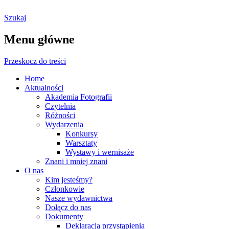
Szukaj
Ostrołęckie Towarzystwo
Menu główne
Fotograficzne
Przeskocz do treści
Home
Aktualności
Akademia Fotografii
Czytelnia
Różności
Wydarzenia
Konkursy
Warsztaty
Wystawy i wernisaże
Znani i mniej znani
O nas
Kim jesteśmy?
Członkowie
Nasze wydawnictwa
Dołącz do nas
Dokumenty
Deklaracja przystąpienia