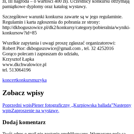
zł, III nagroda – o wartości 400 zł). Uczestnicy konkursu otrzymają
pamiątkowe dyplomy oraz katalog wystawy.
Szczegółowe warunki konkursu zawarte są w jego regulaminie.
Regulamin i karta zgłoszenia do pobrania ze strony:
http://dkboguszowice.pl/dk2/konkursy/category/pobieralnia/wyniki-
konkursow?id=85
Wszelkie zapytania i uwagi proszę zgłaszać organizatorowi:
Robert Pior: dkboguszowice@gmail.com , tel. 32 4252016
Gorąco polecam i zapraszam do udziału,
Krzysztof Łapka
www.dkchwalowice.pl
tel. 513064196
koncert
konkurs
muzyka
Zobacz wpisy
Poprzedni wpis
Plener fotograficzny „Kurpiowska ballada”
Następny
wpis
Zaproszenie na wystawę.
Dodaj komentarz
Twój adres e-mail nie zostanie opublikowany.
Wymagane pola są