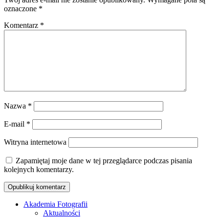
oznaczone
*
Komentarz
*
Nazwa
*
E-mail
*
Witryna internetowa
Zapamiętaj moje dane w tej przeglądarce podczas pisania
kolejnych komentarzy.
Akademia Fotografii
Aktualności
Oficjalna strona internetowa