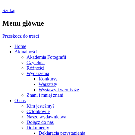
Szukaj
Ostrołęckie Towarzystwo
Menu główne
Fotograficzne
Przeskocz do treści
Home
Aktualności
Akademia Fotografii
Czytelnia
Różności
Wydarzenia
Konkursy
Warsztaty
Wystawy i wernisaże
Znani i mniej znani
O nas
Kim jesteśmy?
Członkowie
Nasze wydawnictwa
Dołącz do nas
Dokumenty
Deklaracja przystąpienia