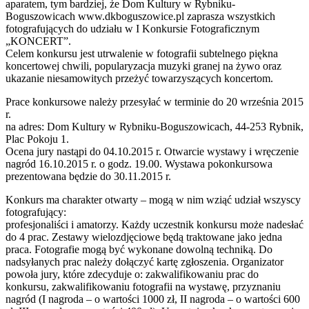
aparatem, tym bardziej, że Dom Kultury w Rybniku-
Boguszowicach www.dkboguszowice.pl zaprasza wszystkich
fotografujących do udziału w I Konkursie Fotograficznym
„KONCERT”.
Celem konkursu jest utrwalenie w fotografii subtelnego piękna
koncertowej chwili, popularyzacja muzyki granej na żywo oraz
ukazanie niesamowitych przeżyć towarzyszących koncertom.
Prace konkursowe należy przesyłać w terminie do 20 września 2015
r.
na adres: Dom Kultury w Rybniku-Boguszowicach, 44-253 Rybnik,
Plac Pokoju 1.
Ocena jury nastąpi do 04.10.2015 r. Otwarcie wystawy i wręczenie
nagród 16.10.2015 r. o godz. 19.00. Wystawa pokonkursowa
prezentowana będzie do 30.11.2015 r.
Konkurs ma charakter otwarty – mogą w nim wziąć udział wszyscy
fotografujący:
profesjonaliści i amatorzy. Każdy uczestnik konkursu może nadesłać
do 4 prac. Zestawy wielozdjęciowe będą traktowane jako jedna
praca. Fotografie mogą być wykonane dowolną techniką. Do
nadsyłanych prac należy dołączyć kartę zgłoszenia. Organizator
powoła jury, które zdecyduje o: zakwalifikowaniu prac do
konkursu, zakwalifikowaniu fotografii na wystawę, przyznaniu
nagród (I nagroda – o wartości 1000 zł, II nagroda – o wartości 600