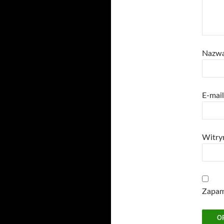
Nazw
E-mai
Witry
Zapami