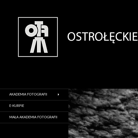
Szukaj
Ostrołęckie Towarzystwo Fotograficzne
Oficjalna strona internetowa
AKADEMIA FOTOGRAFII
Ostrołęckiego Towarzystwa
Fotograficznego
E-KURPIE
MAŁA AKADEMIA FOTOGRAFII