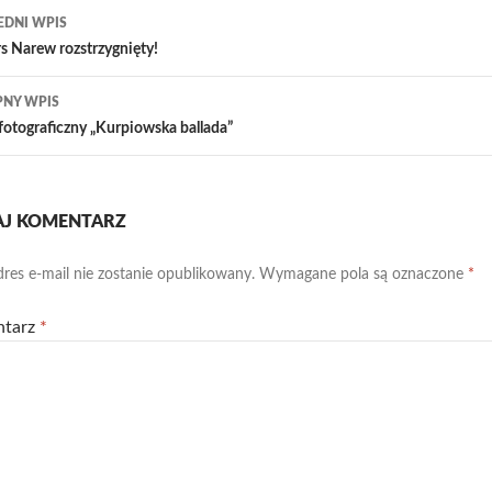
acz
EDNI WPIS
sy
s Narew rozstrzygnięty!
PNY WPIS
fotograficzny „Kurpiowska ballada”
J KOMENTARZ
res e-mail nie zostanie opublikowany.
Wymagane pola są oznaczone
*
ntarz
*