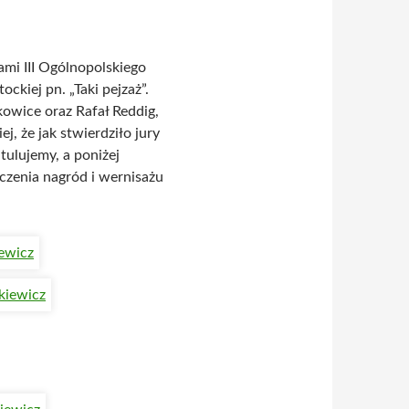
mi III Ogólnopolskiego
ckiej pn. „Taki pejzaż”.
łkowice oraz Rafał Reddig,
j, że jak stwierdziło jury
ulujemy, a poniżej
czenia nagród i wernisażu