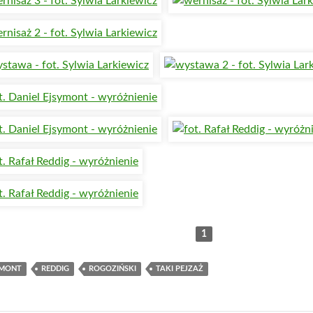
1
YMONT
REDDIG
ROGOZIŃSKI
TAKI PEJZAŻ