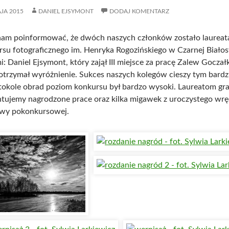
JA 2015
DANIEL EJSYMONT
DODAJ KOMENTARZ
nam poinformować, że dwóch naszych członków zostało laureata
su fotograficznego im. Henryka Rogozińskiego w Czarnej Białosto
i: Daniel Ejsymont, który zajął III miejsce za pracę Zalew Gocza
 otrzymał wyróżnienie.
Sukces naszych kolegów cieszy tym bardzie
okole obrad poziom konkursu był bardzo wysoki. Laureatom grat
ntujemy nagrodzone prace oraz kilka migawek z uroczystego wrę
wy pokonkursowej.