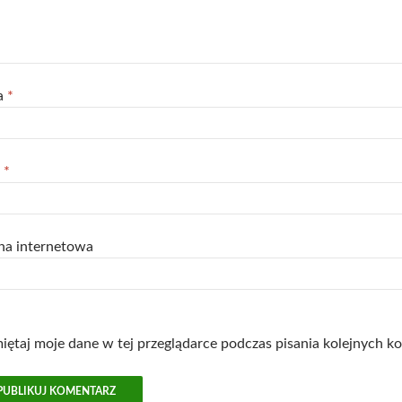
a
*
l
*
na internetowa
ętaj moje dane w tej przeglądarce podczas pisania kolejnych k