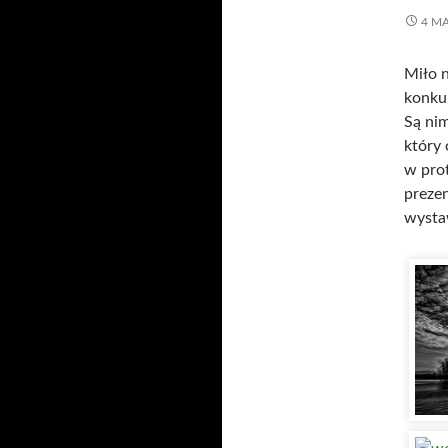
4 MA
Miło 
konkur
Są nim
który
w prot
preze
wysta