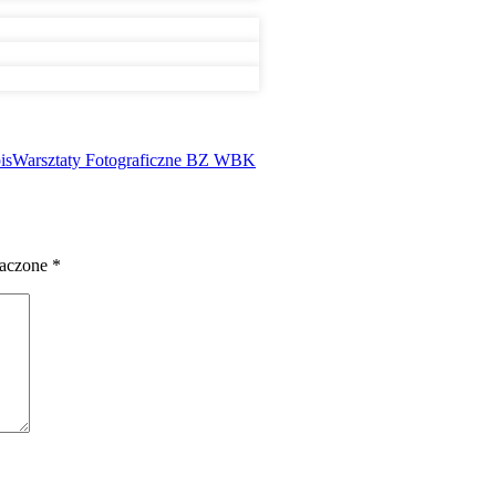
is
Warsztaty Fotograficzne BZ WBK
naczone
*