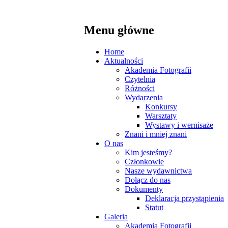
Menu główne
Przeskocz
Home
do
Aktualności
treści
Akademia Fotografii
Czytelnia
Różności
Wydarzenia
Konkursy
Warsztaty
Wystawy i wernisaże
Znani i mniej znani
O nas
Kim jesteśmy?
Członkowie
Nasze wydawnictwa
Dołącz do nas
Dokumenty
Deklaracja przystąpienia
Statut
Galeria
Akademia Fotografii