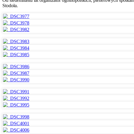
Od siedemnastu lat organizator ogólnopolskich, plenerowych spotkań z
Stodoła.