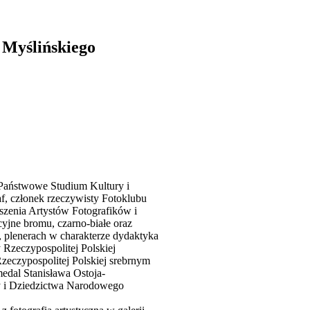
aficzne
 Myślińskiego
Państwowe Studium Kultury i
af, członek rzeczywisty Fotoklubu
zenia Artystów Fotografików i
cyjne bromu, czarno-białe oraz
 plenerach w charakterze dydaktyka
 Rzeczypospolitej Polskiej
zeczypospolitej Polskiej srebrnym
medal Stanisława Ostoja-
y i Dziedzictwa Narodowego