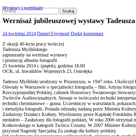
Wystawy i wernisaże
Szukaj
Szukaj:
Ostrołęckie Towarzystwo Fotogr
Wernisaż jubileuszowej wystawy Tadeusza
24 kwietnia 2014
Daniel Ejsymont
Dodaj komentarz
Z okazji 40-lecia pracy twórczej
Tadeusza Myślińskiego
zapraszamy na wernisaż wystawy
i promocję albumu fotografii
25 kwietnia 2014 r. (piątek), godzina 18.00
OCK, ul. Inwalidów Wojennych 23, Ostrołęka
Tadeusz Myśliński urodzony w Przasnyszu, w 1947 roku. Ukończył 
Oświaty w Warszawie o specjalności fotografia – film. Artysta fotogr
Rzeczypospolitej Polskiej, członek Honorowy Światowego Stowarzys
Twórców Audiowizualnych.
Stosuje w twórczości techniki interpreta
techniki chromianowe – guma. Uczestniczy w warsztatach, pokazach,
i metodyka fotograñi. Posiada odznakę nadaną przez Ministra Kultury
Zasłużony Działacz Kultury. Wyróżniony przez Kapitułę Fotoklubu R
medalem – Zasłużony dla fotografii polskiej. W roku 2006 otrzymał 
Kotkowskiego w kategorii Twórca Uznany. W 2007 Minister Kultur
przyznał Nagrodę Specjalną Za zasługi dla kultury polskiej.