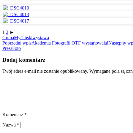
1
2
►
Guma
Myśliński
wystawa
Zobacz
Poprzedni wpis
Akademia Fotografii OTF wystartowała!
Następny wp
PressFoto
wpisy
Dodaj komentarz
Twój adres e-mail nie zostanie opublikowany.
Wymagane pola są oz
Komentarz
*
Nazwa
*