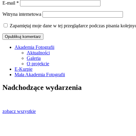
E-mail
*
Witryna internetowa
Zapamiętaj moje dane w tej przeglądarce podczas pisania kolejny
Akademia Fotografii
Aktualności
Oficjalna strona internetowa Ostrołęckie
Galeria
O projekcie
E-Kurpie
Mała Akademia Fotografii
Nadchodzące wydarzenia
zobacz wszystkie