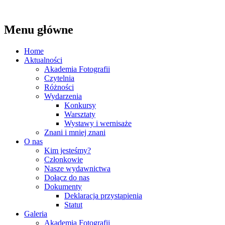
Szukaj
Menu główne
Ostrołęckie Towarzystwo
Przeskocz
Home
Fotograficzne
do
Aktualności
treści
Akademia Fotografii
Czytelnia
Różności
Wydarzenia
Konkursy
Warsztaty
Wystawy i wernisaże
Znani i mniej znani
O nas
Kim jesteśmy?
Członkowie
Nasze wydawnictwa
Dołącz do nas
Dokumenty
Deklaracja przystąpienia
Statut
Galeria
Akademia Fotografii