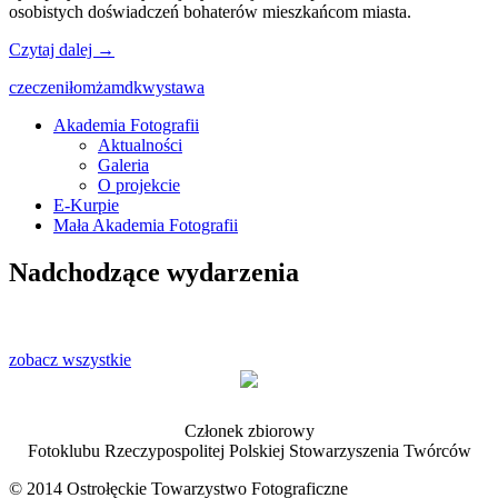
osobistych doświadczeń bohaterów mieszkańcom miasta.
Czytaj dalej
→
czeczeni
łomża
mdk
wystawa
Akademia Fotografii
Aktualności
Oficjalna strona internetowa
Galeria
Ostrołęckiego Towarzystwa
O projekcie
E-Kurpie
Fotograficznego
Mała Akademia Fotografii
Nadchodzące wydarzenia
zobacz wszystkie
Członek zbiorowy
Fotoklubu Rzeczypospolitej Polskiej Stowarzyszenia Twórców
© 2014 Ostrołęckie Towarzystwo Fotograficzne