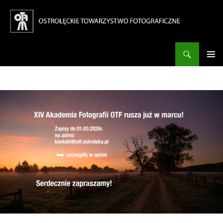
Szukaj
Ostrołęckie Towarzystwo Fotograficzne
PRZESKOCZ
DO
Me
TREŚCI
głó