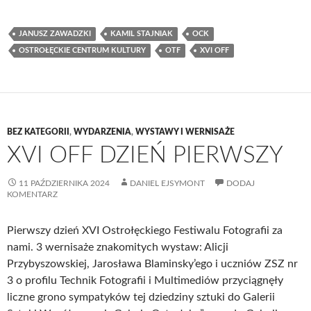
JANUSZ ZAWADZKI
KAMIL STAJNIAK
OCK
OSTROŁĘCKIE CENTRUM KULTURY
OTF
XVI OFF
BEZ KATEGORII
,
WYDARZENIA
,
WYSTAWY I WERNISAŻE
XVI OFF DZIEŃ PIERWSZY
11 PAŹDZIERNIKA 2024
DANIEL EJSYMONT
DODAJ
KOMENTARZ
Pierwszy dzień XVI Ostrołęckiego Festiwalu Fotografii za
nami. 3 wernisaże znakomitych wystaw: Alicji
Przybyszowskiej, Jarosława Blaminsky’ego i uczniów ZSZ nr
3 o profilu Technik Fotografii i Multimediów przyciągnęły
liczne grono sympatyków tej dziedziny sztuki do Galerii