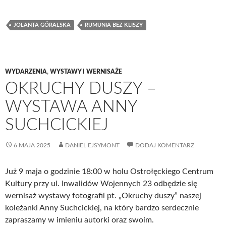
JOLANTA GÓRALSKA
RUMUNIA BEZ KLISZY
WYDARZENIA
,
WYSTAWY I WERNISAŻE
OKRUCHY DUSZY –
WYSTAWA ANNY
SUCHCICKIEJ
6 MAJA 2025
DANIEL EJSYMONT
DODAJ KOMENTARZ
Już 9 maja o godzinie 18:00 w holu Ostrołęckiego Centrum
Kultury przy ul. Inwalidów Wojennych 23 odbędzie się
wernisaż wystawy fotografii pt. „Okruchy duszy” naszej
koleżanki Anny Suchcickiej, na który bardzo serdecznie
zapraszamy w imieniu autorki oraz swoim.