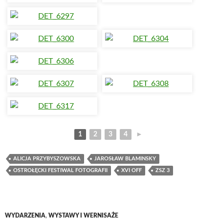
1
2
3
4
►
ALICJA PRZYBYSZOWSKA
JAROSŁAW BLAMINSKY
OSTROŁĘCKI FESTIWAL FOTOGRAFII
XVI OFF
ZSZ 3
WYDARZENIA
,
WYSTAWY I WERNISAŻE