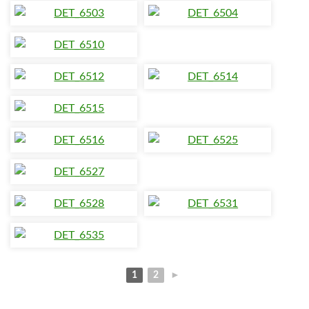
1
2
►