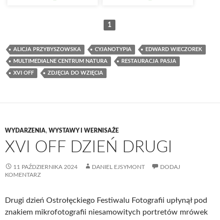
1
ALICJA PRZYBYSZOWSKA
CYJANOTYPIA
EDWARD WIECZOREK
MULTIMEDIALNE CENTRUM NATURA
RESTAURACJA PASJA
XVI OFF
ZDJĘCIA DO WZIĘCIA
WYDARZENIA
,
WYSTAWY I WERNISAŻE
XVI OFF DZIEŃ DRUGI
11 PAŹDZIERNIKA 2024
DANIEL EJSYMONT
DODAJ
KOMENTARZ
Drugi dzień Ostrołęckiego Festiwalu Fotografii upłynął pod
znakiem mikrofotografii niesamowitych portretów mrówek