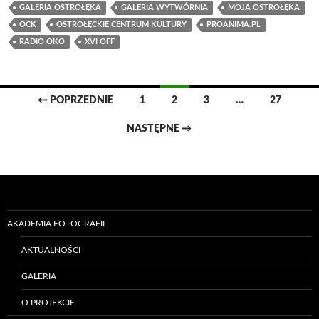
GALERIA OSTROŁĘKA
GALERIA WYTWÓRNIA
MOJA OSTROŁĘKA
OCK
OSTROŁĘCKIE CENTRUM KULTURY
PROANIMA.PL
RADIO OKO
XVI OFF
Nawigacja
← POPRZEDNIE
1
2
3
…
27
wpisów
NASTĘPNE →
AKADEMIA FOTOGRAFII
AKTUALNOŚCI
GALERIA
O PROJEKCIE