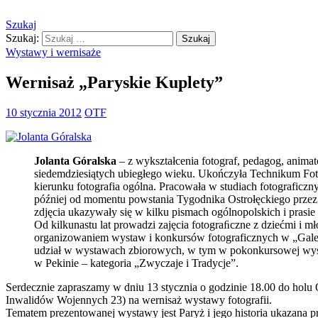
Szukaj
Szukaj:
Ostrołęckie Towarzystwo Fotogr
Wystawy i wernisaże
Wernisaż „Paryskie Kuplety”
10 stycznia 2012
OTF
Jolanta Góralska
– z wykształcenia fotograf, pedagog, animato
siedemdziesiątych ubiegłego wieku. Ukończyła Technikum Fot
kierunku fotografia ogólna. Pracowała w studiach fotograficzny
później od momentu powstania Tygodnika Ostrołęckiego przez ki
zdjęcia ukazywały się w kilku pismach ogólnopolskich i prasie 
Od kilkunastu lat prowadzi zajęcia fotograﬁczne z dziećmi i mł
organizowaniem wystaw i konkursów fotograficznych w „Galer
udział w wystawach zbiorowych, w tym w pokonkursowej wy
w Pekinie – kategoria „Zwyczaje i Tradycje”.
Serdecznie zapraszamy w dniu 13 stycznia o godzinie 18.00 do holu 
Inwalidów Wojennych 23) na wernisaż wystawy fotografii.
Tematem prezentowanej wystawy jest Paryż i jego historia ukazana p