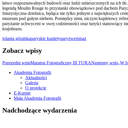
łatwo rozpoznawalnych budowli oraz ludzi umieszczonych na ich tle.
legendą Moulin Rouge to przystanki obowiązkowe pod dachem Paryż
futurystyczna dzielnica, będąca nie tylko jednym z największych cen
muzeum pod gołym niebem. Pomiędzy nimi, niczym kupletowy refren 
paryżanie uchwyceni w swej codzienności oraz turyści stanowiący n
krajobrazu.
jolanta góralska
paryskie kuplety
paryż
wernisaż
Zobacz wpisy
Poprzedni wpis
Maraton Fotograficzny III TURA
Następny wpis
„W bl
Akademia Fotografii
Aktualności
Oficjalna strona internetowa Ostrołęckie
Galeria
O projekcie
E-Kurpie
Mała Akademia Fotografii
Nadchodzące wydarzenia