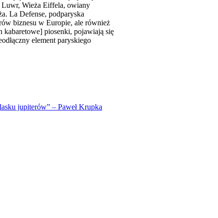
 Luwr, Wieża Eiffela, owiany
a. La Defense, podparyska
trów biznesu w Europie, ale również
kabaretowe] piosenki, pojawiają się
ieodłączny element paryskiego
asku jupiterów” – Paweł Krupka
go Towarzystwa Fotograficznego