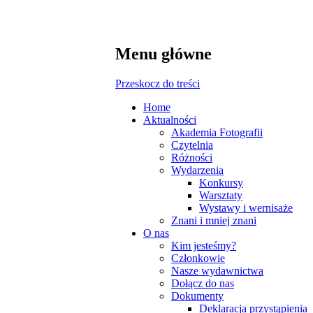
Menu główne
Przeskocz do treści
Home
Aktualności
Akademia Fotografii
Czytelnia
Różności
Wydarzenia
Konkursy
Warsztaty
Wystawy i wernisaże
Znani i mniej znani
O nas
Kim jesteśmy?
Członkowie
Nasze wydawnictwa
Dołącz do nas
Dokumenty
Deklaracja przystąpienia