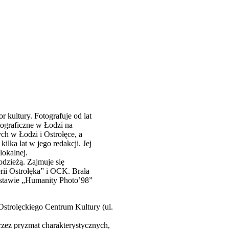
aficzne
r kultury. Fotografuje od lat
ograficzne w Łodzi na
ch w Łodzi i Ostrołęce, a
lka lat w jego redakcji. Jej
lokalnej.
odzieżą. Zajmuje się
ii Ostrołęka” i OCK. Brała
stawie „Humanity Photo’98”
Ostrolęckiego Centrum Kultury (ul.
rzez pryzmat charakterystycznych,