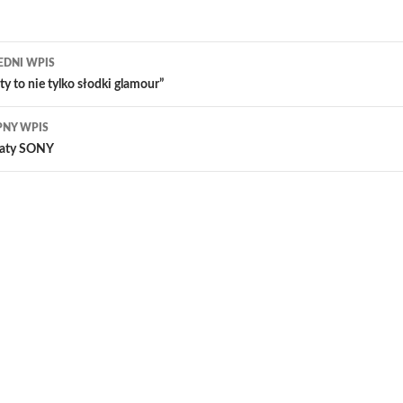
acz
EDNI WPIS
sy
ty to nie tylko słodki glamour”
PNY WPIS
taty SONY