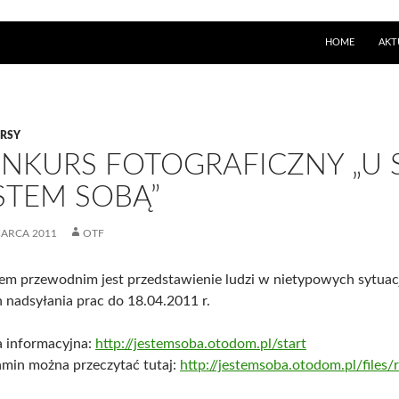
PRZESKOCZ DO 
HOME
AKT
RSY
NKURS FOTOGRAFICZNY „U S
STEM SOBĄ”
MARCA 2011
OTF
em przewodnim jest przedstawienie ludzi w nietypowych sytua
 nadsyłania prac do 18.04.2011 r.
a informacyjna:
http://jestemsoba.otodom.pl/start
amin można przeczytać tutaj:
http://jestemsoba.otodom.pl/files/