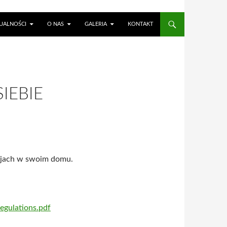
TREŚCI
UALNOŚCI
O NAS
GALERIA
KONTAKT
IEBIE
cjach w swoim domu.
regulations.pdf