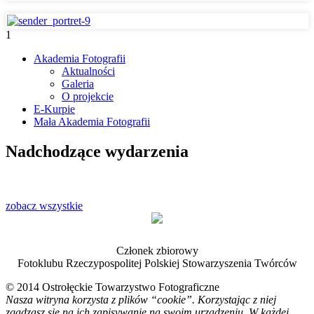
1
Akademia Fotografii
Aktualności
Oficjalna strona internetowa
Galeria
Ostrołęckiego Towarzystwa
O projekcie
E-Kurpie
Fotograficznego
Mała Akademia Fotografii
Nadchodzące wydarzenia
zobacz wszystkie
Członek zbiorowy
Fotoklubu Rzeczypospolitej Polskiej Stowarzyszenia Twórców
© 2014 Ostrołęckie Towarzystwo Fotograficzne
Nasza witryna korzysta z plików “cookie”. Korzystając z niej
zgadzasz się na ich zapisywanie na swoim urządzeniu. W każdej