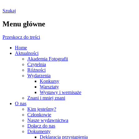
Szukaj
Ostrołęckie Towarzystwo
Menu główne
Fotograficzne
Przeskocz do treści
Home
Aktualności
Akademia Fotografii
Czytelnia
Różności
Wydarzenia
Konkursy
Warsztaty
Wystawy i wernisaże
Znani i mniej znani
O nas
Kim jesteśmy?
Członkowie
Nasze wydawnictwa
Dołącz do nas
Dokumenty
Deklaracja przystąpienia