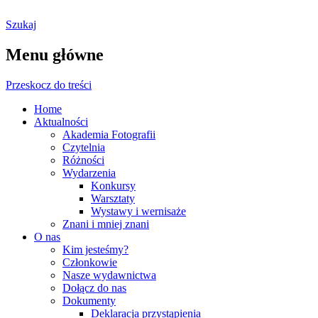
Szukaj
Ostrołęckie Towarzystwo
Menu główne
Fotograficzne
Przeskocz do treści
Home
Aktualności
Akademia Fotografii
Czytelnia
Różności
Wydarzenia
Konkursy
Warsztaty
Wystawy i wernisaże
Znani i mniej znani
O nas
Kim jesteśmy?
Członkowie
Nasze wydawnictwa
Dołącz do nas
Dokumenty
Deklaracja przystąpienia