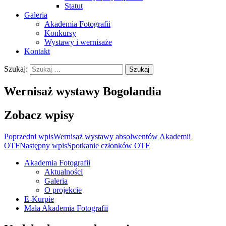
Statut
Galeria
Akademia Fotografii
Konkursy
Wystawy i wernisaże
Kontakt
Szukaj:
Wernisaż wystawy Bogolandia
Zobacz wpisy
Poprzedni wpis
Wernisaż wystawy absolwentów Akademii
OTF
Następny wpis
Spotkanie członków OTF
Akademia Fotografii
Aktualności
Oficjalna strona internetowa
Galeria
Ostrołęckiego Towarzystwa
O projekcie
E-Kurpie
Fotograficznego
Mała Akademia Fotografii