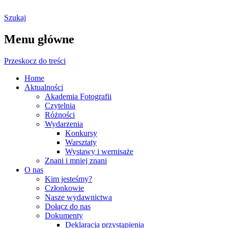
Szukaj
Ostrołęckie Towarzystwo
Menu główne
Fotograficzne
Przeskocz do treści
Home
Aktualności
Akademia Fotografii
Czytelnia
Różności
Wydarzenia
Konkursy
Warsztaty
Wystawy i wernisaże
Znani i mniej znani
O nas
Kim jesteśmy?
Członkowie
Nasze wydawnictwa
Dołącz do nas
Dokumenty
Deklaracja przystąpienia