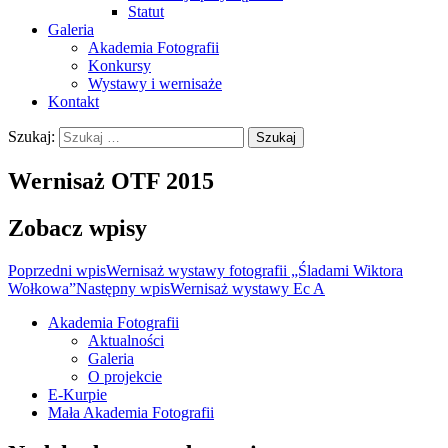
Statut
Galeria
Akademia Fotografii
Konkursy
Wystawy i wernisaże
Kontakt
Szukaj:
Wernisaż OTF 2015
Zobacz wpisy
Poprzedni wpis
Wernisaż wystawy fotografii „Śladami Wiktora
Wołkowa”
Następny wpis
Wernisaż wystawy Ec A
Akademia Fotografii
Aktualności
Oficjalna strona internetowa
Galeria
Ostrołęckiego Towarzystwa
O projekcie
E-Kurpie
Fotograficznego
Mała Akademia Fotografii