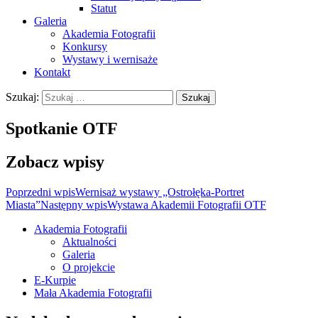
Statut
Galeria
Akademia Fotografii
Konkursy
Wystawy i wernisaże
Kontakt
Szukaj:
Spotkanie OTF
Zobacz wpisy
Poprzedni wpis
Wernisaż wystawy „Ostrołęka-Portret
Miasta”
Następny wpis
Wystawa Akademii Fotografii OTF
Akademia Fotografii
Aktualności
Oficjalna strona internetowa
Galeria
Ostrołęckiego Towarzystwa
O projekcie
E-Kurpie
Fotograficznego
Mała Akademia Fotografii