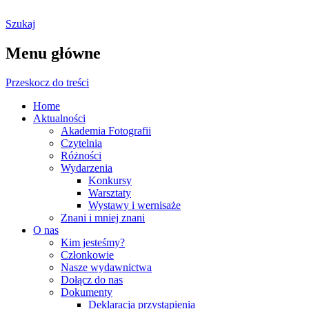
Szukaj
Ostrołęckie Towarzystwo
Menu główne
Fotograficzne
Przeskocz do treści
Home
Aktualności
Akademia Fotografii
Czytelnia
Różności
Wydarzenia
Konkursy
Warsztaty
Wystawy i wernisaże
Znani i mniej znani
O nas
Kim jesteśmy?
Członkowie
Nasze wydawnictwa
Dołącz do nas
Dokumenty
Deklaracja przystąpienia