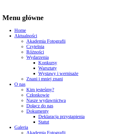
Szukaj
Menu główne
Ostrołęckie Towarzystwo
Przeskocz
Home
Fotograficzne
do
Aktualności
treści
Akademia Fotografii
Czytelnia
Różności
Wydarzenia
Konkursy
Warsztaty
Wystawy i wernisaże
Znani i mniej znani
O nas
Kim jesteśmy?
Członkowie
Nasze wydawnictwa
Dołącz do nas
Dokumenty
Deklaracja przystąpienia
Statut
Galeria
Akademia Fotografii