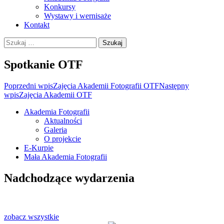
Konkursy
Wystawy i wernisaże
Kontakt
Szukaj:
Spotkanie OTF
Zobacz
Poprzedni wpis
Zajęcia Akademii Fotografii OTF
Następny
wpis
Zajęcia Akademii OTF
wpisy
Akademia Fotografii
Aktualności
Oficjalna strona internetowa
Galeria
Ostrołęckiego Towarzystwa
O projekcie
E-Kurpie
Fotograficznego
Mała Akademia Fotografii
Nadchodzące wydarzenia
zobacz wszystkie